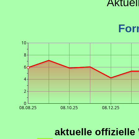
Aktuel
For
10
8
6
4
2
0
08.08.25
08.10.25
08.12.25
aktuelle offiziell