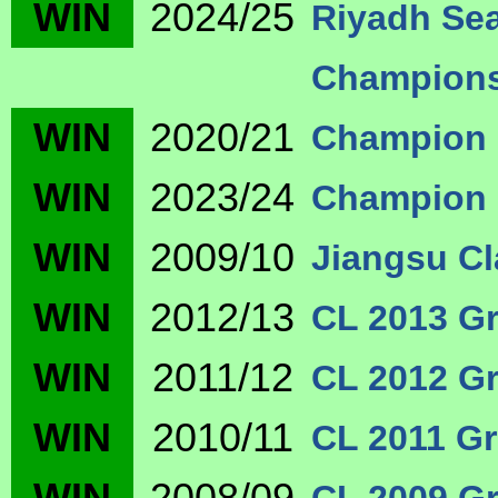
WIN
2024/25
Riyadh Se
Champions
WIN
2020/21
Champion 
WIN
2023/24
Champion 
WIN
2009/10
Jiangsu Cl
WIN
2012/13
CL 2013 G
WIN
2011/12
CL 2012 G
WIN
2010/11
CL 2011 G
WIN
2008/09
CL 2009 G