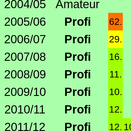
2004/05
Amateur
2005/06
Profi
62.
2006/07
Profi
29.
2007/08
Profi
16.
2008/09
Profi
11.
2009/10
Profi
10.
2010/11
Profi
12.
2011/12
Profi
12.
1