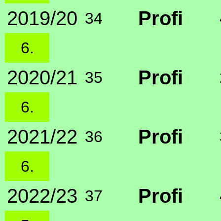
2019/20
Profi
34
6.
2020/21
Profi
35
6.
2021/22
Profi
36
6.
2022/23
Profi
37