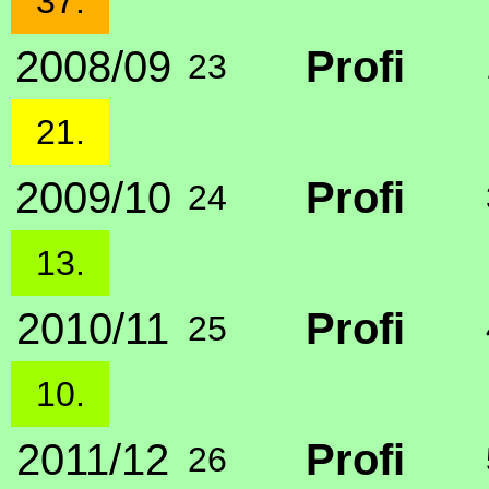
37.
2008/09
Profi
23
21.
2009/10
Profi
24
13.
2010/11
Profi
25
10.
2011/12
Profi
26