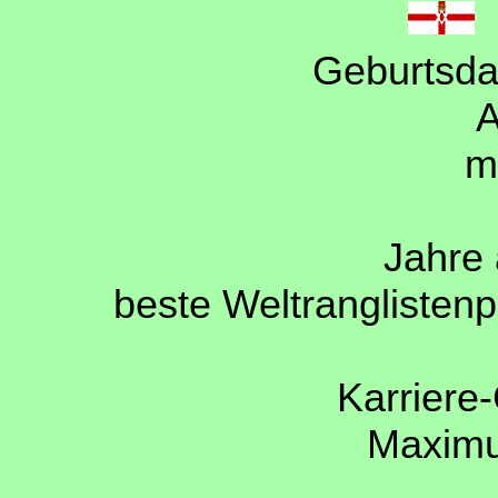
N
Geburtsda
A
m
Jahre 
beste Weltranglistenp
Karriere
Maxim