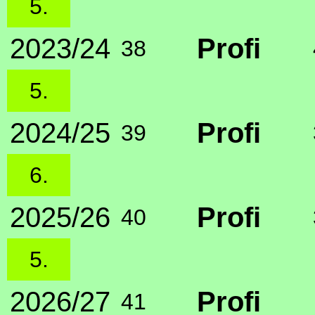
5.
2023/24
Profi
38
5.
2024/25
Profi
39
6.
2025/26
Profi
40
5.
2026/27
Profi
41