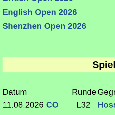
English Open 2026
Shenzhen Open 2026
Spie
Datum
Runde
Geg
11.08.2026
CO
L32
Hoss