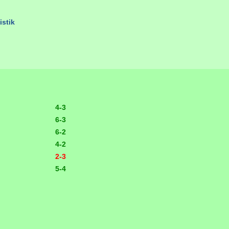
istik
4-3
6-3
6-2
4-2
2-3
5-4