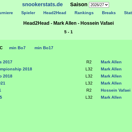
snookerstats.de
Saison
rniere
Spieler
Head2Head
Rankings
Breaks
Stat
Head2Head - Mark Allen - Hossein Vafaei
5 - 1
TC
min Bo7
min Bo17
s 2017
R2
Mark Allen
ampionship 2018
L32
Mark Allen
p 2018
L32
Mark Allen
021
L32
Mark Allen
1
R2
Hossein Vafaei
5
L32
Mark Allen