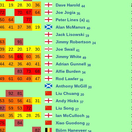
31.
19.
28.
30.
36.
Dave Harold
44
72.
70.
67.
64.
Joe Jogia
35
50.
64.
77.
Peter Lines (a)
41
46.
41.
37.
38.
19.
Alan McManus
40
Jack Lisowski
19
63.
91.
Jimmy Robertson
24
39.
22.
20.
17.
30.
Joe Swail
41
60.
56.
65.
60.
35.
Jimmy White
49
44.
42.
36.
40.
41.
Adrian Gunnell
38
83.
73.
68.
Alfie Burden
34
49.
61.
60.
49.
47.
Rod Lawler
39
Anthony McGill
20
92.
81.
Liu Chuang
20
53.
50.
56.
41.
31.
Andy Hicks
37
82.
59.
53.
72.
Liu Song
27
48.
35.
25.
28.
25.
Ian McCulloch
39
75.
84.
Xiao Guodong
22
62.
82.
Björn Haneveer
34