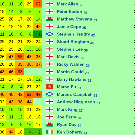
10.
11.
16.
29.
62.
Mark Allen
25
18.
14.
9.
6.
7.
Peter Ebdon
40
25.
26.
17.
20.
14.
Matthew Stevens
33
17.
18.
19.
22.
48.
Jamie Cope
25
11.
10.
6.
8.
1.
Stephen Hendry
42
29.
21.
21.
23.
24.
Stuart Bingham
34
23.
25.
26.
13.
10.
Stephen Lee
36
26.
47.
58.
43.
38.
Mark Davis
38
20.
20.
35.
36.
37.
Ricky Walden
28
43.
46.
63.
Martin Gould
29
21.
17.
27.
19.
12.
Barry Hawkins
32
14.
8.
14.
27.
22.
Marco Fu
33
40.
45.
42.
52.
49.
Marcus Campbell
38
32.
43.
38.
44.
Andrew Higginson
33
15.
16.
15.
21.
29.
Mark King
37
19.
11.
12.
18.
18.
Joe Perry
36
12.
6.
8.
16.
17.
Ryan Day
30
30.
44.
18.
4.
2.
Ken Doherty
41