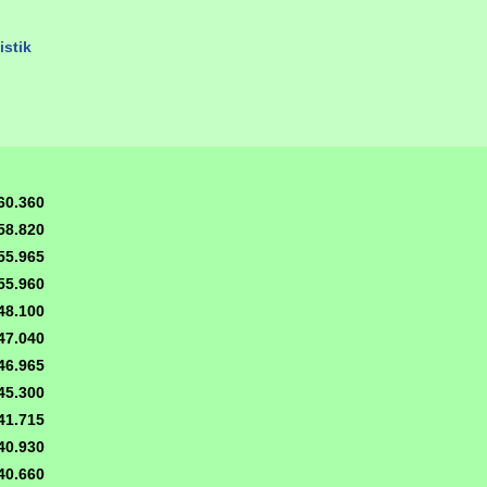
istik
60.360
58.820
55.965
55.960
48.100
47.040
46.965
45.300
41.715
40.930
40.660