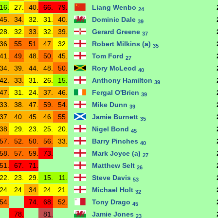
16.
27.
40.
66.
79.
Liang Wenbo
24
45.
34.
32.
31.
40.
Dominic Dale
39
28.
32.
33.
32.
39.
Gerard Greene
37
36.
55.
51.
47.
32.
Robert Milkins (a)
35
41.
49.
48.
50.
45.
Tom Ford
27
34.
39.
44.
48.
50.
Rory McLeod
40
42.
33.
31.
26.
15.
Anthony Hamilton
39
47.
31.
24.
37.
46.
Fergal O'Brien
39
33.
38.
47.
59.
54.
Mike Dunn
39
37.
40.
45.
46.
55.
Jamie Burnett
35
38.
29.
23.
25.
20.
Nigel Bond
45
57.
52.
50.
56.
33.
Barry Pinches
40
58.
57.
59.
73.
Mark Joyce (a)
27
51.
67.
71.
Matthew Selt
26
22.
23.
29.
15.
11.
Steve Davis
53
24.
24.
34.
24.
21.
Michael Holt
32
54.
74.
68.
52.
Tony Drago
45
78.
81.
Jamie Jones
23