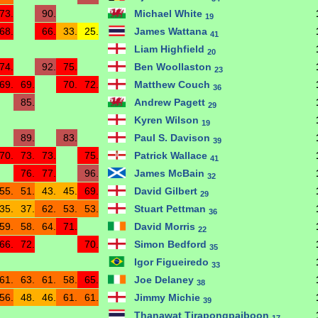
73.
90.
Michael White
19
68.
66.
33.
25.
James Wattana
41
Liam Highfield
20
74.
92.
75.
Ben Woollaston
23
69.
69.
70.
72.
Matthew Couch
36
85.
Andrew Pagett
29
Kyren Wilson
19
89.
83.
Paul S. Davison
39
70.
73.
73.
75.
Patrick Wallace
41
76.
77.
96.
James McBain
32
55.
51.
43.
45.
69.
David Gilbert
29
35.
37.
62.
53.
53.
Stuart Pettman
36
59.
58.
64.
71.
David Morris
22
66.
72.
70.
Simon Bedford
35
Igor Figueiredo
33
61.
63.
61.
58.
65.
Joe Delaney
38
56.
48.
46.
61.
61.
Jimmy Michie
39
Thanawat Tirapongpaiboon