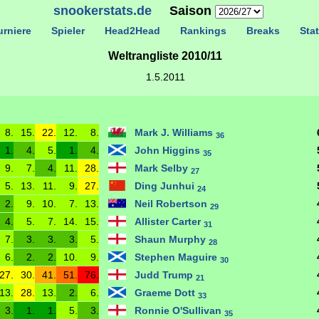
snookerstats.de
Saison
rniere
Spieler
Head2Head
Rankings
Breaks
Stat
Weltrangliste 2010/11
1.5.2011
8.
15.
22.
12.
8.
Mark J. Williams
36
1.
4.
5.
1.
4.
John Higgins
35
9.
7.
4.
11.
28.
Mark Selby
27
5.
13.
11.
9.
27.
Ding Junhui
24
2.
9.
10.
7.
13.
Neil Robertson
29
4.
5.
7.
14.
15.
Allister Carter
31
7.
3.
3.
3.
5.
Shaun Murphy
28
6.
2.
2.
10.
9.
Stephen Maguire
30
27.
30.
41.
51.
76.
Judd Trump
21
13.
28.
13.
2.
6.
Graeme Dott
33
3.
1.
1.
5.
3.
Ronnie O'Sullivan
35