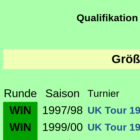
Qualifikation
Größ
Runde
Saison
Turnier
WIN
1997/98
UK Tour 19
WIN
1999/00
UK Tour 19