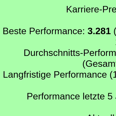
Karriere-Pr
Beste Performance:
3.281
(
Durchschnitts-Perform
(Gesamt
Langfristige Performance (
Performance letzte 5