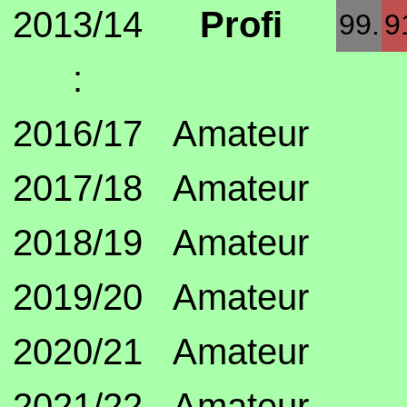
2013/14
Profi
99.
9
:
2016/17
Amateur
2017/18
Amateur
2018/19
Amateur
2019/20
Amateur
2020/21
Amateur
2021/22
Amateur