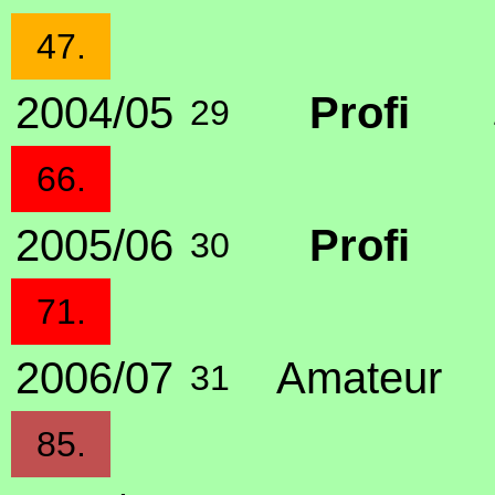
47.
2004/05
Profi
29
66.
2005/06
Profi
30
71.
2006/07
Amateur
31
85.