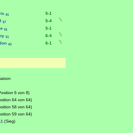
vis
5-1
41
l
5-4
37
oe
5-1
41
lby
6-4
31
bdon
6-1
43
Saison
osition 6 von 8)
sition 64 von 64)
sition 58 von 64)
sition 59 von 64)
11
(Sieg)