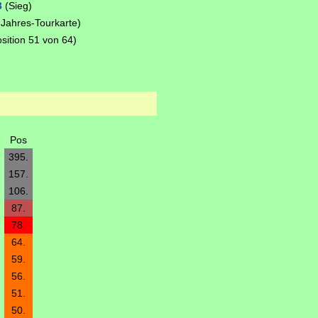
3
(Sieg)
Jahres-Tourkarte)
sition 51 von 64)
Pos
395.
157.
106.
87.
78.
64.
59.
56.
51.
50.