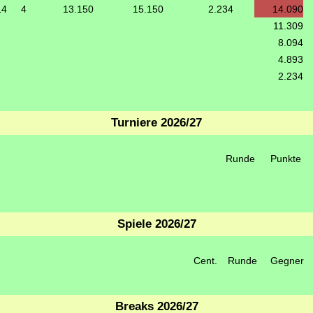
14
4
13.150
15.150
2.234
14.090
11.309
8.094
4.893
2.234
Turniere 2026/27
Runde
Punkte
Spiele 2026/27
Cent.
Runde
Gegner
Breaks 2026/27