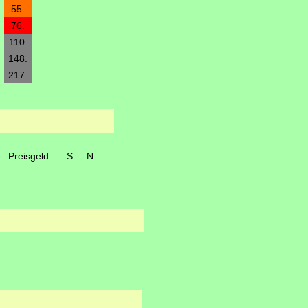
55.
76.
110.
148.
217.
Preisgeld
S
N