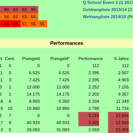
Q School Event 3 (i) 201
.
90.
93.
92.
95.
Geldrangliste 2013/14
(2-
.
54.
63.
63.
64.
Weltrangliste 2014/15
(Po
.
68.
68.
57.
56.
55.
Performances
N
Cent.
Preisgeld
Preisgeld*
Performance
5-Jahre
1
0
0
0
112
112
11
5
6.525
6.525
2.395
2.507
11
3
7.425
7.425
2.395
4.903
8
1
12.000
12.000
2.252
7.155
6
1
14.175
14.175
2.202
9.357
18
6
8.850
9.350
2.104
11.349
19
10
10.860
10.860
2.780
11.734
2
7
0
0
3.215
12.554
17
8
40.933
40.933
3.201
13.503
13
5
29.083
31.083
2.659
13.959