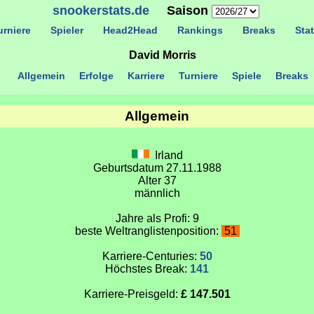
snookerstats.de
Saison
rniere
Spieler
Head2Head
Rankings
Breaks
Stat
David Morris
Allgemein
Erfolge
Karriere
Turniere
Spiele
Breaks
Allgemein
Irland
Geburtsdatum 27.11.1988
Alter 37
männlich
Jahre als Profi: 9
beste Weltranglistenposition:
51
Karriere-Centuries:
50
Höchstes Break:
141
Karriere-Preisgeld:
£ 147.501