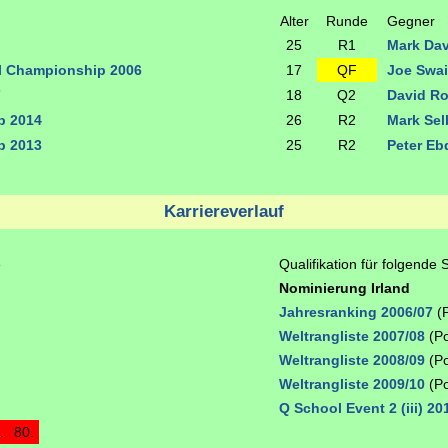
Alter
Runde
Gegner
25
R1
Mark Da
al Championship 2006
17
QF
Joe Swai
7
18
Q2
David R
p 2014
26
R2
Mark Se
p 2013
25
R2
Peter E
Karriereverlauf
e
Qualifikation für folgende 
Nominierung Irland
Jahresranking 2006/07
(P
Weltrangliste 2007/08
(Po
Weltrangliste 2008/09
(Po
Weltrangliste 2009/10
(Po
Q School Event 2 (iii) 20
.
80.