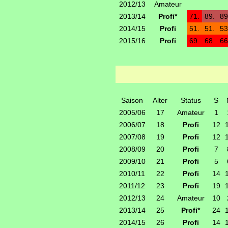
2012/13
Amateur
2013/14
Profi*
71.
89.
89
2014/15
Profi
51.
51.
53
2015/16
Profi
69.
68.
66
Saison
Alter
Status
S
2005/06
17
Amateur
1
2006/07
18
Profi
12
2007/08
19
Profi
12
2008/09
20
Profi
7
2009/10
21
Profi
5
2010/11
22
Profi
14
2011/12
23
Profi
19
2012/13
24
Amateur
10
2013/14
25
Profi*
24
2014/15
26
Profi
14