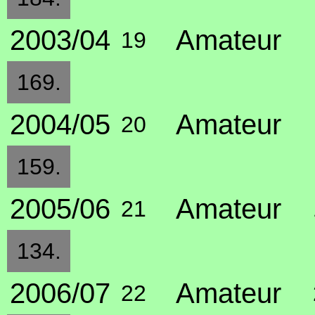
2003/04
Amateur
19
169.
2004/05
Amateur
20
159.
2005/06
Amateur
21
134.
2006/07
Amateur
22