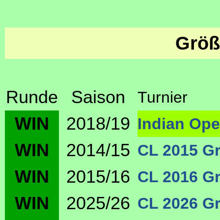
Größ
Runde
Saison
Turnier
WIN
2018/19
Indian Op
WIN
2014/15
CL 2015 G
WIN
2015/16
CL 2016 G
WIN
2025/26
CL 2026 G