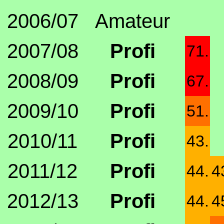
2006/07
Amateur
2007/08
Profi
71.
2008/09
Profi
67.
2009/10
Profi
51.
2010/11
Profi
43.
2011/12
Profi
44.
4
2012/13
Profi
44.
4