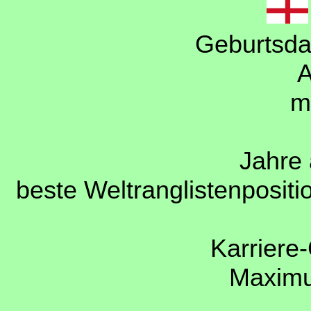
Geburtsda
A
m
Jahre 
beste Weltranglistenpositi
Karriere
Maxim