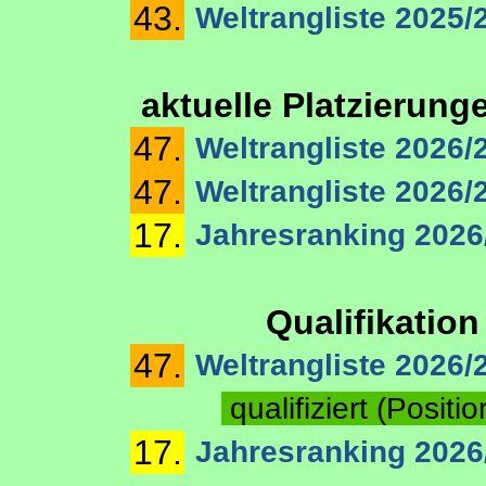
43.
Weltrangliste 2025/
aktuelle Platzierung
47.
Weltrangliste 2026/2
47.
Weltrangliste 2026/
17.
Jahresranking 2026
Qualifikation
47.
Weltrangliste 2026/
qualifiziert (Positi
17.
Jahresranking 2026