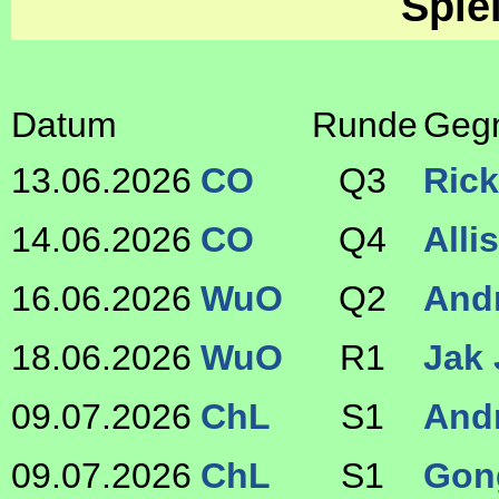
Spie
Datum
Runde
Geg
13.06.2026
CO
Q3
Ric
14.06.2026
CO
Q4
Alli
16.06.2026
WuO
Q2
And
18.06.2026
WuO
R1
Jak
09.07.2026
ChL
S1
And
09.07.2026
ChL
S1
Gon