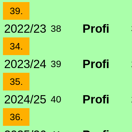
39.
2022/23
Profi
38
34.
2023/24
Profi
39
35.
2024/25
Profi
40
36.