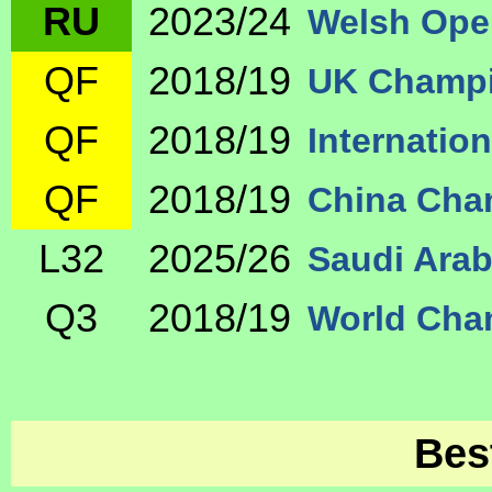
RU
2023/24
Welsh Ope
QF
2018/19
UK Champi
QF
2018/19
Internatio
QF
2018/19
China Cha
L32
2025/26
Saudi Arab
Q3
2018/19
World Cha
Bes