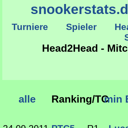
snookerstats.
Turniere
Spieler
He
St
Head2Head - Mitc
alle
Ranking/TC
min 