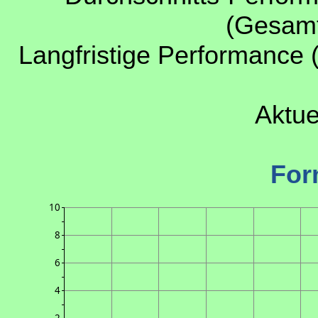
(Gesamt
Langfristige Performance 
Aktue
For
10
8
6
4