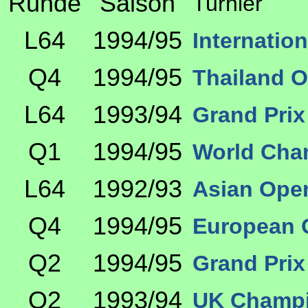
Runde
Saison
Turnier
L64
1994/95
Internatio
Q4
1994/95
Thailand 
L64
1993/94
Grand Prix
Q1
1994/95
World Cha
L64
1992/93
Asian Ope
Q4
1994/95
European 
Q2
1994/95
Grand Prix
Q2
1993/94
UK Champi