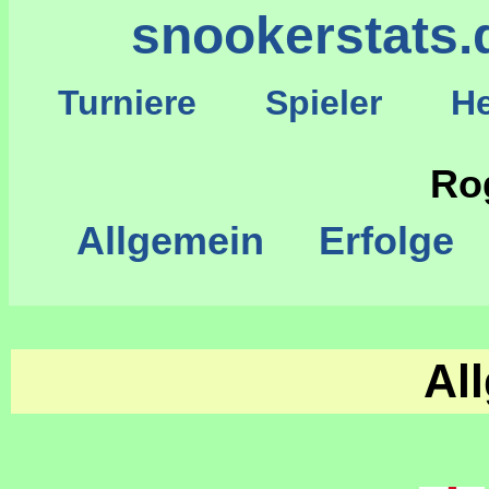
snookerstats.
Turniere
Spieler
He
S
Rog
Allgemein
Erfolge
Al