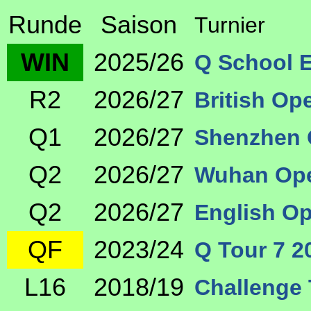
Runde
Saison
Turnier
WIN
2025/26
Q School E
R2
2026/27
British Op
Q1
2026/27
Shenzhen 
Q2
2026/27
Wuhan Ope
Q2
2026/27
English O
QF
2023/24
Q Tour 7 2
L16
2018/19
Challenge 