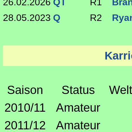
26.02.2026
QT
R1
Bra
28.05.2023
Q
R2
Rya
Karri
Saison
Status
Welt
2010/11
Amateur
2011/12
Amateur