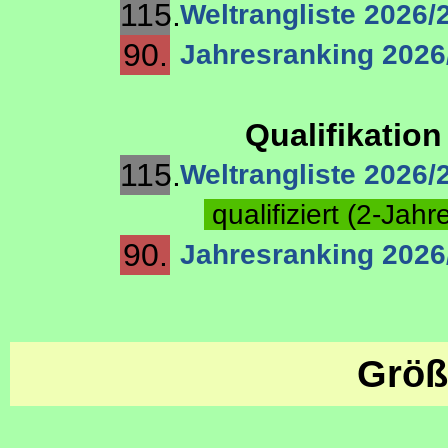
115.
Weltrangliste 2026/
90.
Jahresranking 2026
Qualifikation
115.
Weltrangliste 2026/
qualifiziert (2-Jah
90.
Jahresranking 2026
Größ