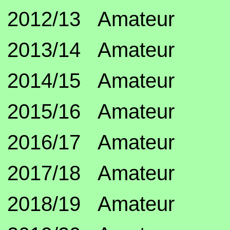
2012/13
Amateur
2013/14
Amateur
2014/15
Amateur
2015/16
Amateur
2016/17
Amateur
2017/18
Amateur
2018/19
Amateur