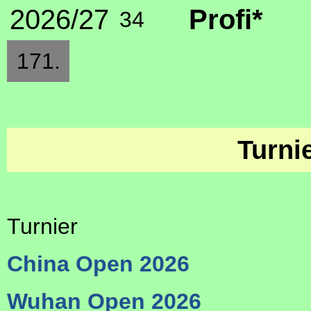
2026/27
Profi*
34
171.
Turni
Turnier
China Open 2026
Wuhan Open 2026