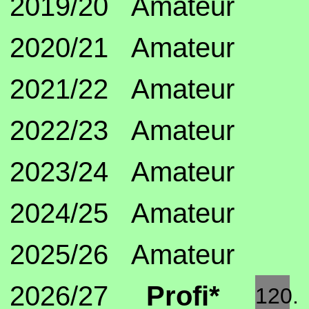
2019/20
Amateur
2020/21
Amateur
2021/22
Amateur
2022/23
Amateur
2023/24
Amateur
2024/25
Amateur
2025/26
Amateur
2026/27
Profi*
120.