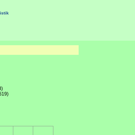
istik
3)
619)