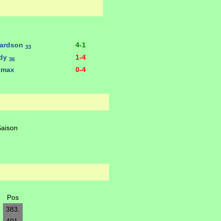
hardson
4-1
33
ndy
1-4
36
omax
0-4
Saison
Pos
383.