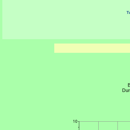
Tu
B
Dur
10