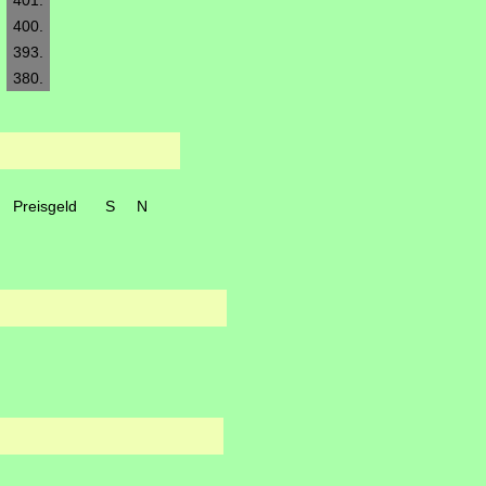
401.
400.
393.
380.
Preisgeld
S
N