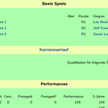
Beste Spiele
Alter
Runde
Gegner
nt 1
R1
Lee Ric
nt 1
R2
Jeff Cu
nt 2
R1
Gavin L
Karriereverlauf
e
Qualifikation für folgende 
Performances
N
Cent.
Preisgeld
Preisgeld*
Performance
5-Jahre
2
0
0
0
149
149