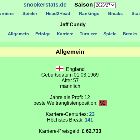
snookerstats.de
Saison
rniere
Spieler
Head2Head
Rankings
Breaks
Stat
Jeff Cundy
Allgemein
Erfolge
Karriere
Turniere
Spiele
Breaks
Allgemein
England
Geburtsdatum 01.03.1969
Alter 57
männlich
Jahre als Profi: 12
beste Weltranglistenposition:
92
Karriere-Centuries:
23
Höchstes Break:
141
Karriere-Preisgeld:
£ 62.733