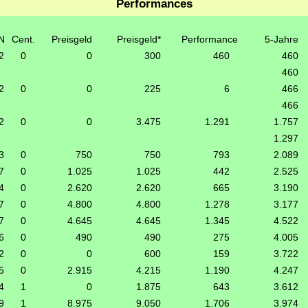
Performances
N
Cent.
Preisgeld
Preisgeld*
Performance
5-Jahre
2
0
0
300
460
460
460
2
0
0
225
6
466
466
2
0
0
3.475
1.291
1.757
1.297
3
0
750
750
793
2.089
7
0
1.025
1.025
442
2.525
4
0
2.620
2.620
665
3.190
7
0
4.800
4.800
1.278
3.177
7
0
4.645
4.645
1.345
4.522
6
0
490
490
275
4.005
2
0
0
600
159
3.722
5
0
2.915
4.215
1.190
4.247
4
1
0
1.875
643
3.612
9
1
8.975
9.050
1.706
3.974