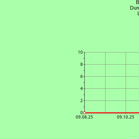
B
Dur
10
8
6
4
2
0
09.08.25
09.10.25