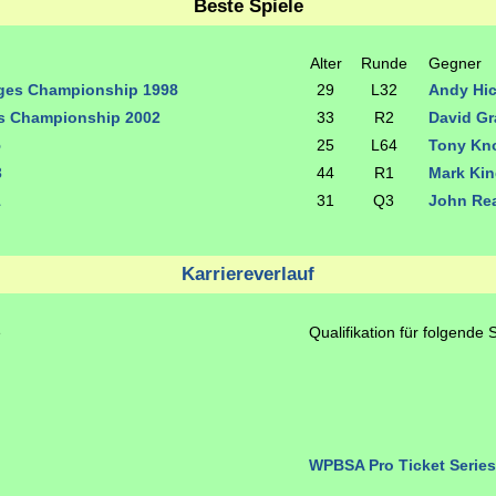
Beste Spiele
Alter
Runde
Gegner
ges Championship 1998
29
L32
Andy Hi
s Championship 2002
33
R2
David G
5
25
L64
Tony Kn
3
44
R1
Mark Ki
1
31
Q3
John Re
Karriereverlauf
e
Qualifikation für folgende 
WPBSA Pro Ticket Series