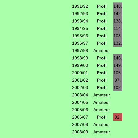
1991/92
Profi
148.
1992/93
Profi
142.
1993/94
Profi
138.
1994/95
Profi
114.
1995/96
Profi
103.
1996/97
Profi
132.
1997/98
Amateur
1998/99
Profi
146.
1999/00
Profi
149.
2000/01
Profi
105.
2001/02
Profi
97.
2002/03
Profi
102.
2003/04
Amateur
2004/05
Amateur
2005/06
Amateur
2006/07
Profi
92.
2007/08
Amateur
2008/09
Amateur