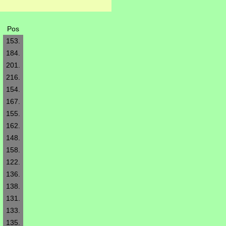
Pos
153.
184.
201.
216.
154.
167.
155.
162.
148.
158.
122.
136.
138.
131.
133.
135.