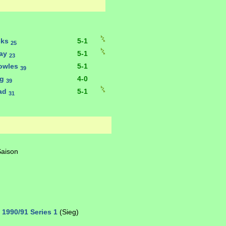
cks
5-1
25
ray
5-1
23
owles
5-1
39
ng
4-0
39
ad
5-1
31
Saison
 1990/91 Series 1
(Sieg)