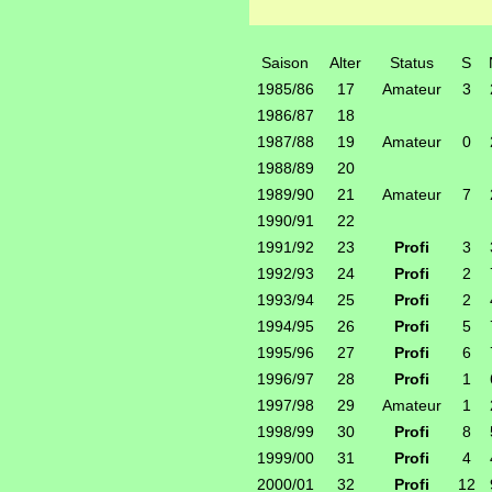
Saison
Alter
Status
S
1985/86
17
Amateur
3
1986/87
18
1987/88
19
Amateur
0
1988/89
20
1989/90
21
Amateur
7
1990/91
22
1991/92
23
Profi
3
1992/93
24
Profi
2
1993/94
25
Profi
2
1994/95
26
Profi
5
1995/96
27
Profi
6
1996/97
28
Profi
1
1997/98
29
Amateur
1
1998/99
30
Profi
8
1999/00
31
Profi
4
2000/01
32
Profi
12