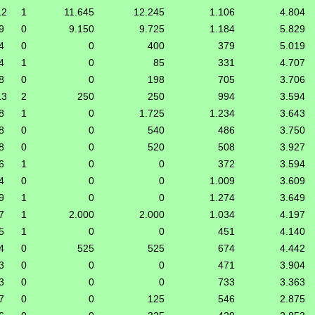
12
1
11.645
12.245
1.106
4.804
9
0
9.150
9.725
1.184
5.829
4
0
0
400
379
5.019
4
1
0
85
331
4.707
8
0
0
198
705
3.706
13
2
250
250
994
3.594
8
1
0
1.725
1.234
3.643
8
0
0
540
486
3.750
8
0
0
520
508
3.927
6
1
0
0
372
3.594
4
0
0
0
1.009
3.609
9
1
0
0
1.274
3.649
7
1
2.000
2.000
1.034
4.197
5
1
0
0
451
4.140
4
0
525
525
674
4.442
3
0
0
0
471
3.904
3
0
0
0
733
3.363
7
0
0
125
546
2.875