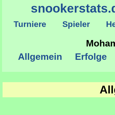
snookerstats.
Turniere
Spieler
He
S
Moham
Allgemein
Erfolge
Al