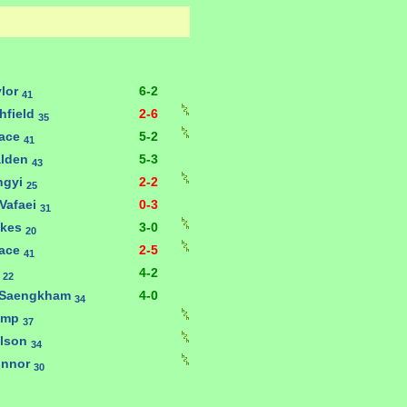
ylor
6-2
41
hfield
2-6
35
race
5-2
41
alden
5-3
43
ngyi
2-2
25
Vafaei
0-3
31
ykes
3-0
20
race
2-5
41
g
4-2
22
 Saengkham
4-0
34
ump
37
ilson
34
onnor
30