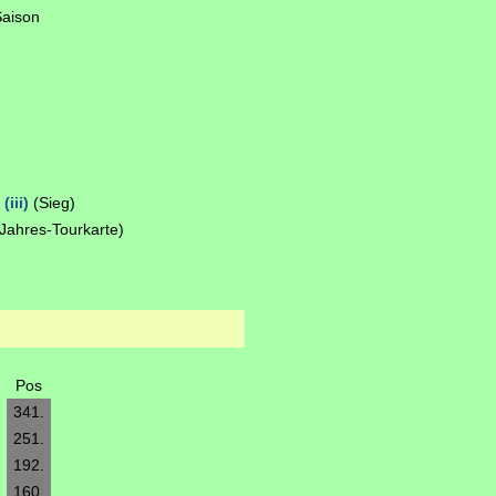
Saison
iii)
(Sieg)
Jahres-Tourkarte)
Pos
341.
251.
192.
160.