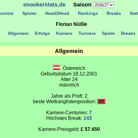
snookerstats.de
Saison
rniere
Spieler
Head2Head
Rankings
Breaks
Stat
Florian Nüßle
Allgemein
Erfolge
Karriere
Turniere
Spiele
Breaks
Allgemein
Österreich
Geburtsdatum 18.12.2001
Alter 24
männlich
Jahre als Profi: 2
beste Weltranglistenposition:
89
Karriere-Centuries:
7
Höchstes Break:
143
Karriere-Preisgeld:
£ 57.450