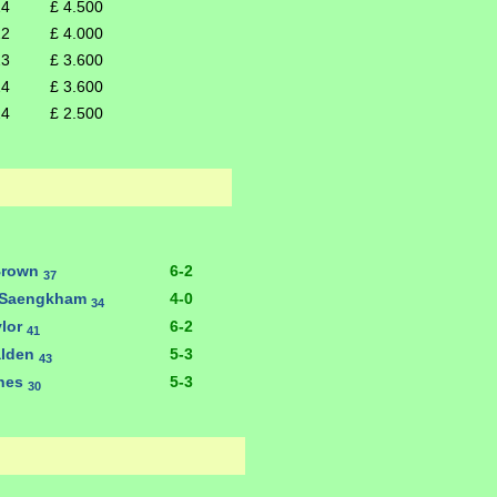
24
£ 4.500
22
£ 4.000
23
£ 3.600
24
£ 3.600
24
£ 2.500
Brown
6-2
37
 Saengkham
4-0
34
ylor
6-2
41
alden
5-3
43
ines
5-3
30