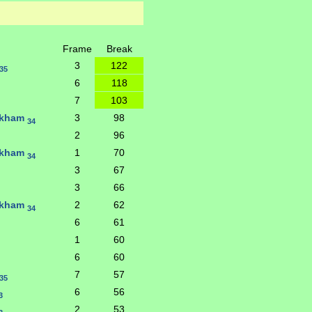
Frame
Break
3
122
35
6
118
7
103
gkham
3
98
34
2
96
gkham
1
70
34
3
67
3
66
gkham
2
62
34
6
61
1
60
6
60
7
57
35
6
56
3
2
53