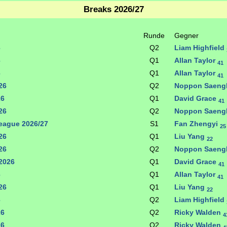
Breaks 2026/27
Runde
Gegner
6
Q2
Liam Highfield
6
Q1
Allan Taylor
41
6
Q1
Allan Taylor
41
26
Q2
Noppon Saen
26
Q1
David Grace
41
26
Q2
Noppon Saen
eague 2026/27
S1
Fan Zhengyi
25
26
Q1
Liu Yang
22
26
Q2
Noppon Saen
2026
Q1
David Grace
41
6
Q1
Allan Taylor
41
26
Q1
Liu Yang
22
6
Q2
Liam Highfield
26
Q2
Ricky Walden
4
26
Q2
Ricky Walden