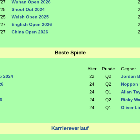
/27
Wuhan Open 2026
/25
Shoot Out 2024
/25
Welsh Open 2025
/27
English Open 2026
/27
China Open 2026
Beste Spiele
Alter
Runde
Gegner
p 2024
22
Q2
Jordan 
26
24
Q2
Noppon
24
Q1
Allan Ta
6
24
Q2
Ricky W
24
Q1
Oliver L
Karriereverlauf