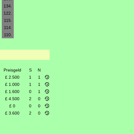
134.
122.
115.
114.
110.
Preisgeld
S
N
£ 2.500
1
1
£ 1.000
1
1
£ 1.600
0
1
£ 4.500
2
0
£ 0
0
0
£ 3.600
2
0