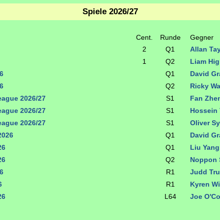
Spiele 2026/27
Cent.
Runde
Gegner
2
Q1
Allan Ta
1
Q2
Liam Hig
6
Q1
David G
6
Q2
Ricky W
ague 2026/27
S1
Fan Zhe
ague 2026/27
S1
Hossein 
ague 2026/27
S1
Oliver S
2026
Q1
David G
26
Q1
Liu Yan
26
Q2
Noppon
6
R1
Judd Tr
6
R1
Kyren W
26
L64
Joe O'C