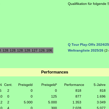
e
Qualifikation für folgende 
Q Tour Play-Offs 2024/25 (
8.
128.
128.
128.
128.
127.
126.
106.
Weltrangliste 2025/26
(2-
Performances
N
Cent.
Preisgeld
Preisgeld*
Performance
5-Jahre
5
2
0
0
818
818
10
0
0
125
877
1.696
12
2
5.000
5.000
1.353
3.049
10
4
0
300
2.028
5.077