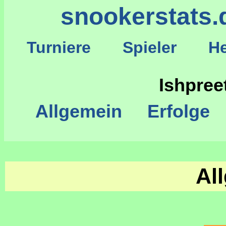
snookerstats.
Turniere
Spieler
He
S
Ishpree
Allgemein
Erfolge
Al