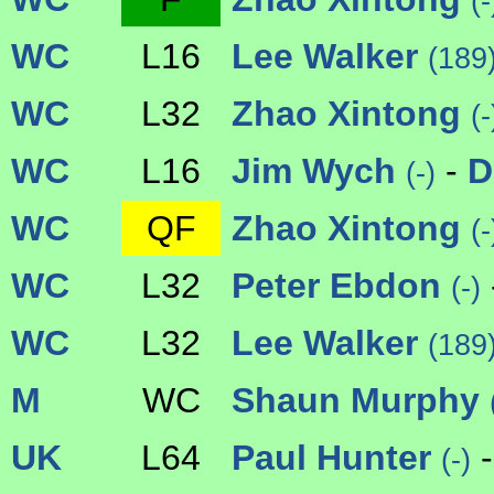
(-
WC
L16
Lee Walker
(189
WC
L32
Zhao Xintong
(-
WC
L16
Jim Wych
-
D
(-)
WC
QF
Zhao Xintong
(-
WC
L32
Peter Ebdon
(-)
WC
L32
Lee Walker
(189
M
WC
Shaun Murphy
UK
L64
Paul Hunter
(-)