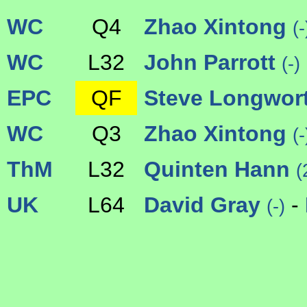
WC
Q4
Zhao Xintong
(-
WC
L32
John Parrott
(-)
EPC
QF
Steve Longwor
WC
Q3
Zhao Xintong
(-
ThM
L32
Quinten Hann
(
UK
L64
David Gray
-
(-)