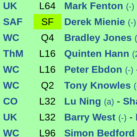
UK
L64
Mark Fenton
(-)
SAF
SF
Derek Mienie
(-)
WC
Q4
Bradley Jones
ThM
L16
Quinten Hann
(
WC
L16
Peter Ebdon
(-)
WC
Q2
Tony Knowles
(
CO
L32
Lu Ning
-
Sh
(a)
UK
L32
Barry West
-
(-)
WC
L96
Simon Bedfor