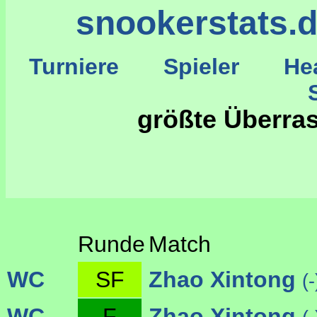
snookerstats.
Turniere
Spieler
He
St
größte Überras
Runde
Match
WC
SF
Zhao Xintong
(-
WC
F
Zhao Xintong