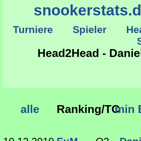
snookerstats.
Turniere
Spieler
He
St
Head2Head - Daniel
alle
Ranking/TC
min 