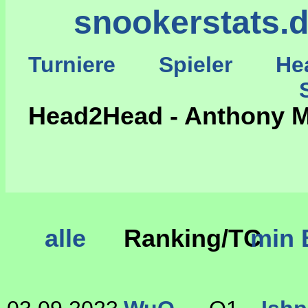
snookerstats.
Turniere
Spieler
He
St
Head2Head - Anthony Mc
alle
Ranking/TC
min 