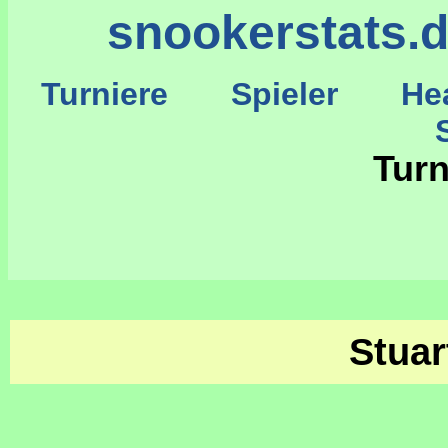
snookerstats.
Turniere
Spieler
He
St
Turn
Stua