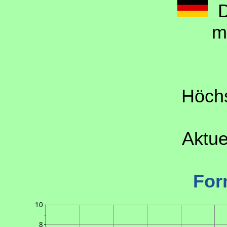
D
m
Höchs
Aktue
For
10
8