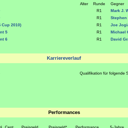
Alter
Runde
Gegner
0
R1
Mark J. 
0
R1
Stephen
S Cup 2010)
R1
Joe Jog
nt 5
R1
Michael
nt 6
R1
David G
Karriereverlauf
e
Qualifikation für folgende 
Performances
N
Cent.
Preisgeld
Preisgeld*
Performance
5-Jahre