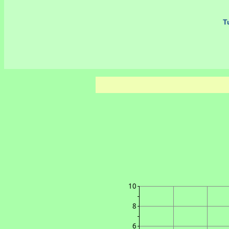
Tu
10
8
6