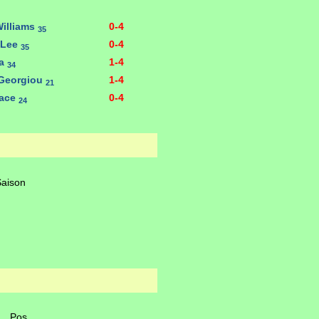
Williams
0-4
35
 Lee
0-4
35
ia
1-4
34
 Georgiou
1-4
21
race
0-4
24
Saison
Pos