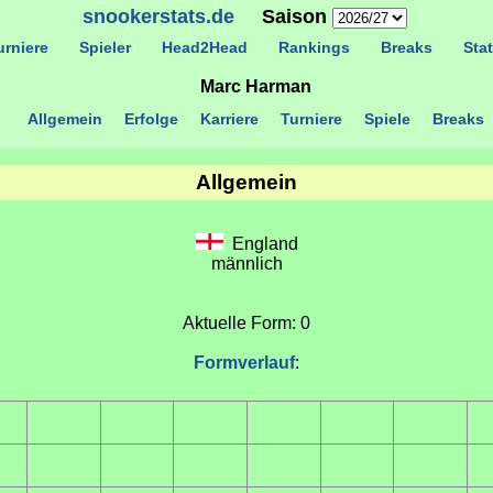
snookerstats.de
Saison
rniere
Spieler
Head2Head
Rankings
Breaks
Stat
Marc Harman
Allgemein
Erfolge
Karriere
Turniere
Spiele
Breaks
Allgemein
England
männlich
Aktuelle Form: 0
Formverlauf
: