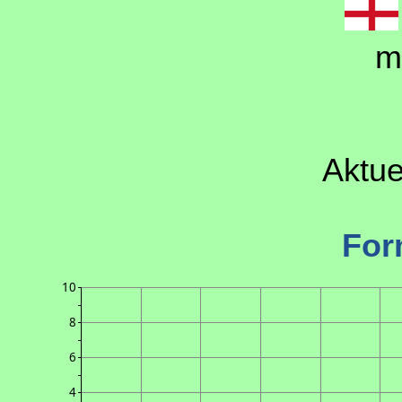
m
Aktue
For
10
8
6
4