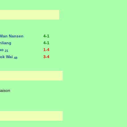
 Man Nansen
4-1
nliang
4-1
hao
1-4
21
ok Wai
3-4
48
Saison