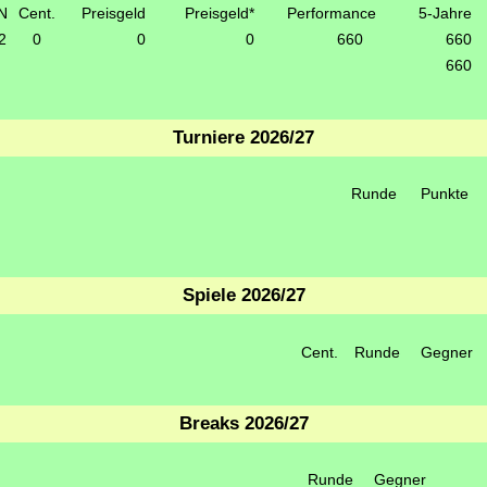
N
Cent.
Preisgeld
Preisgeld*
Performance
5-Jahre
2
0
0
0
660
660
660
Turniere 2026/27
Runde
Punkte
Spiele 2026/27
Cent.
Runde
Gegner
Breaks 2026/27
Runde
Gegner