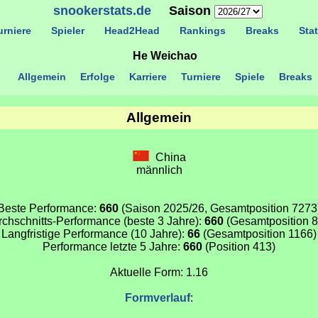
snookerstats.de
Saison
rniere
Spieler
Head2Head
Rankings
Breaks
Stat
He Weichao
Allgemein
Erfolge
Karriere
Turniere
Spiele
Breaks
Allgemein
China
männlich
Beste Performance:
660
(Saison 2025/26, Gesamtposition 7273
chschnitts-Performance (beste 3 Jahre):
660
(Gesamtposition 8
Langfristige Performance (10 Jahre):
66
(Gesamtposition 1166)
Performance letzte 5 Jahre:
660
(Position 413)
Aktuelle Form: 1.16
Formverlauf
: