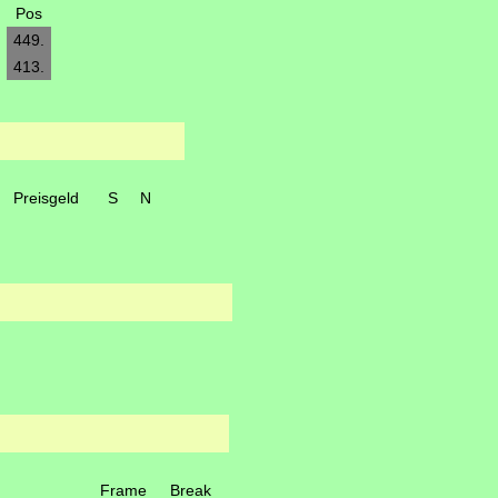
Pos
449.
413.
Preisgeld
S
N
Frame
Break