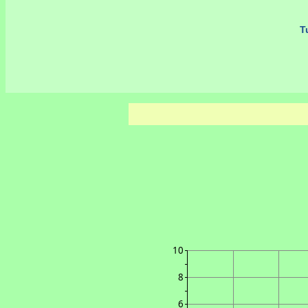
Tu
10
8
6