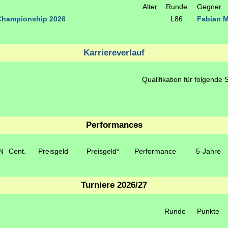
Alter
Runde
Gegner
Championship 2026
L86
Fabian 
Karriereverlauf
e
Qualifikation für folgende 
Performances
N
Cent.
Preisgeld
Preisgeld*
Performance
5-Jahre
Turniere 2026/27
Runde
Punkte