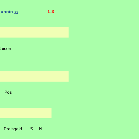
Monnin
1-3
33
Saison
Pos
Preisgeld
S
N