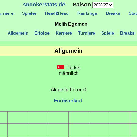
snookerstats.de
Saison
rniere
Spieler
Head2Head
Rankings
Breaks
Stat
Melih Egemen
Allgemein
Erfolge
Karriere
Turniere
Spiele
Breaks
Allgemein
Türkei
männlich
Aktuelle Form: 0
Formverlauf
: