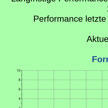
Performance letzte
Aktue
For
10
8
6
4