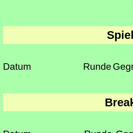
Spie
Datum
Runde
Geg
Brea