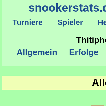
snookerstats.
Turniere
Spieler
He
S
Thitip
Allgemein
Erfolge
Al