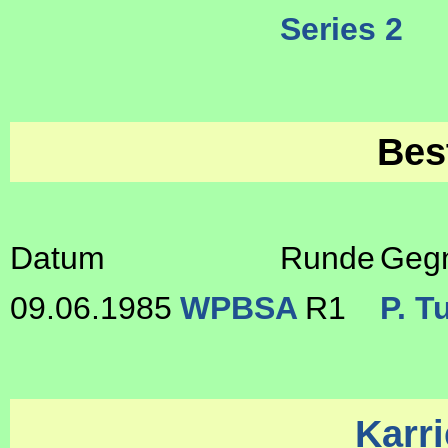
Series 2
Bes
Datum
Runde
Geg
09.06.1985
WPBSA
R1
P. T
Karri