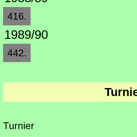
416.
1989/90
442.
Turni
Turnier