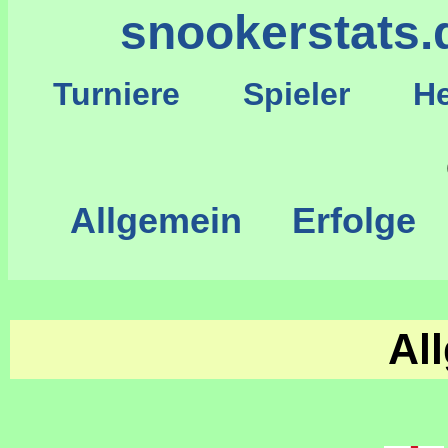
snookerstats.
Turniere
Spieler
He
S
Allgemein
Erfolge
Al