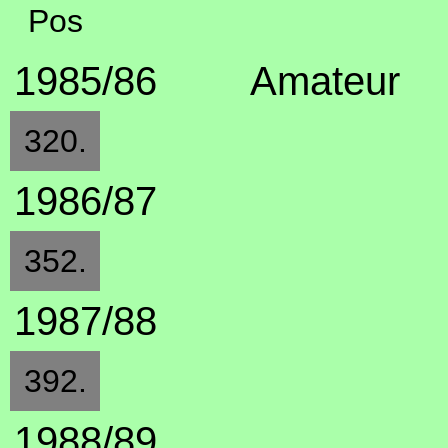
Pos
1985/86
Amateur
320.
1986/87
352.
1987/88
392.
1988/89