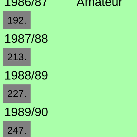
1986/87
Amateur
192.
1987/88
213.
1988/89
227.
1989/90
247.