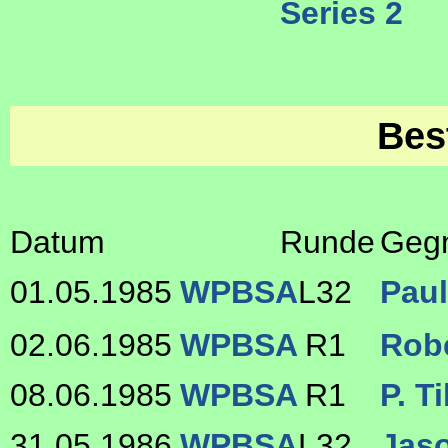
Series 2
Bes
Datum
Runde
Geg
01.05.1985
WPBSA
L32
Pau
02.06.1985
WPBSA
R1
Rob
08.06.1985
WPBSA
R1
P. T
31.05.1986
WPBSA
L32
Jas