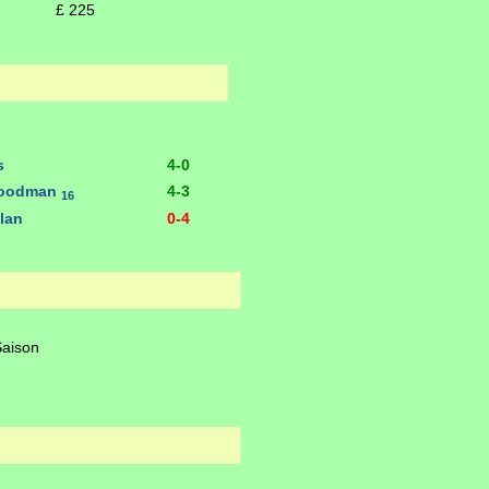
£ 225
s
4-0
Woodman
4-3
16
lan
0-4
Saison