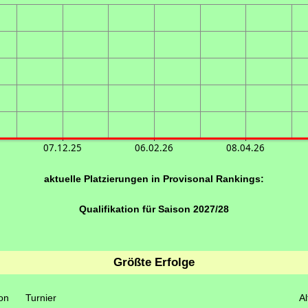
07.12.25
06.02.26
08.04.26
aktuelle Platzierungen in Provisonal Rankings:
Qualifikation für Saison 2027/28
Größte Erfolge
on
Turnier
Al