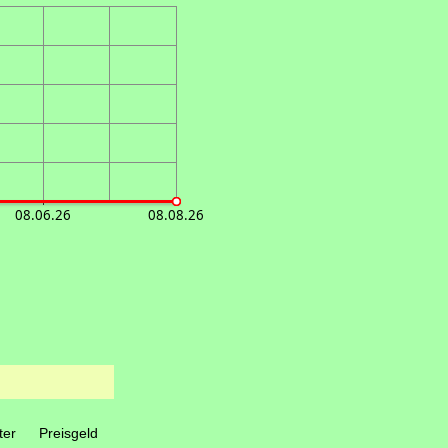
08.06.26
08.08.26
ter
Preisgeld