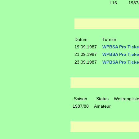
L16
1987
Datum
Turnier
19.09.1987
WPBSA Pro Ticket
21.09.1987
WPBSA Pro Ticket
23.09.1987
WPBSA Pro Ticket
Saison
Status
Weltranglist
1987/88
Amateur