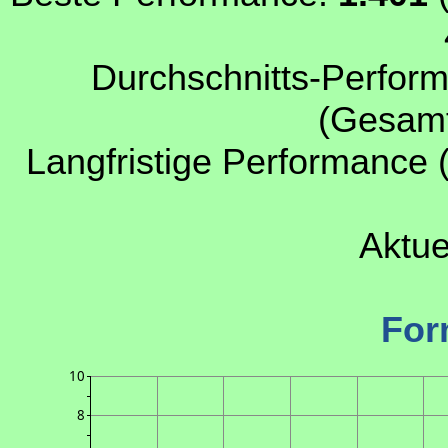
Durchschnitts-Perform
(Gesamt
Langfristige Performance 
Aktue
For
10
8