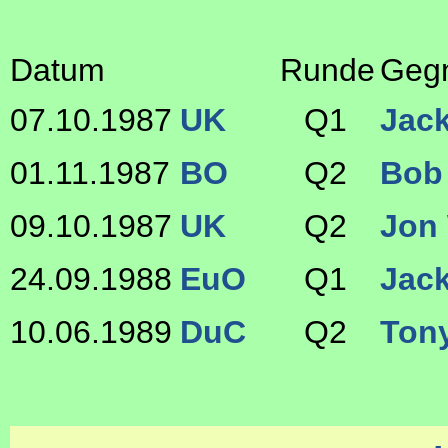
Datum
Runde
Geg
07.10.1987
UK
Q1
Jack
01.11.1987
BO
Q2
Bob
09.10.1987
UK
Q2
Jon
24.09.1988
EuO
Q1
Jack
10.06.1989
DuC
Q2
Ton