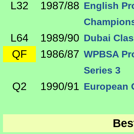
L32
1987/88
English Pr
Champions
L64
1989/90
Dubai Clas
QF
1986/87
WPBSA Pro 
Series 3
Q2
1990/91
European 
Bes