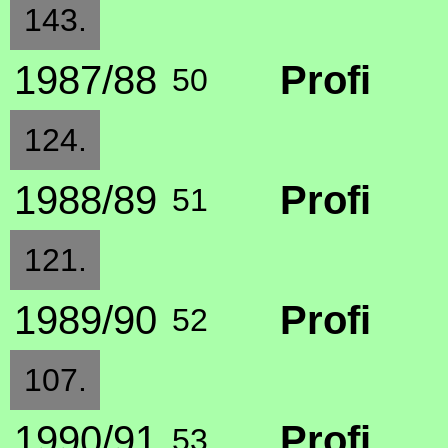
143.
1987/88
Profi
50
124.
1988/89
Profi
51
121.
1989/90
Profi
52
107.
1990/91
Profi
53