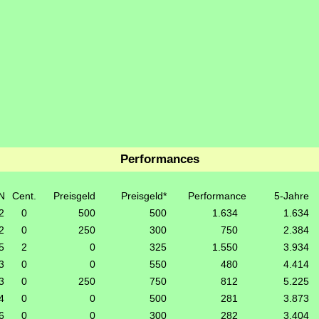
Performances
N
Cent.
Preisgeld
Preisgeld*
Performance
5-Jahre
2
0
500
500
1.634
1.634
2
0
250
300
750
2.384
5
2
0
325
1.550
3.934
3
0
0
550
480
4.414
3
0
250
750
812
5.225
4
0
0
500
281
3.873
6
0
0
300
282
3.404