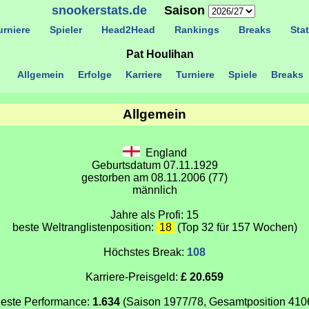
snookerstats.de
Saison
rniere
Spieler
Head2Head
Rankings
Breaks
Stat
Pat Houlihan
Allgemein
Erfolge
Karriere
Turniere
Spiele
Breaks
Allgemein
England
Geburtsdatum 07.11.1929
gestorben am 08.11.2006 (77)
männlich
Jahre als Profi: 15
beste Weltranglistenposition:
18
(Top 32 für 157 Wochen)
Höchstes Break:
108
Karriere-Preisgeld:
£ 20.659
este Performance:
1.634
(Saison 1977/78, Gesamtposition 410