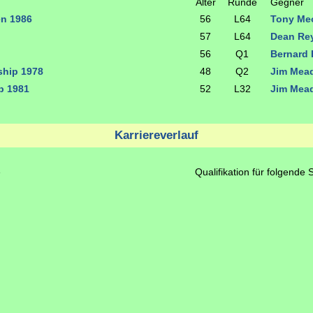
Alter
Runde
Gegner
en 1986
56
L64
Tony M
57
L64
Dean Re
56
Q1
Bernard
hip 1978
48
Q2
Jim Mea
p 1981
52
L32
Jim Mea
Karriereverlauf
e
Qualifikation für folgende 