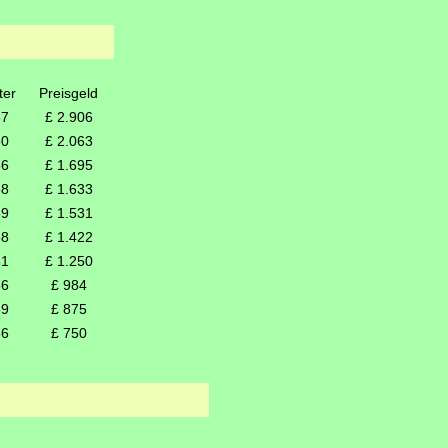
ter
Preisgeld
57
£ 2.906
60
£ 2.063
56
£ 1.695
58
£ 1.633
59
£ 1.531
58
£ 1.422
61
£ 1.250
56
£ 984
59
£ 875
56
£ 750