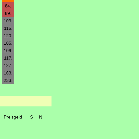
84.
89.
103.
115.
120.
105.
109.
117.
127.
163.
233.
Preisgeld
S
N