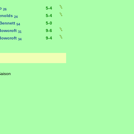
eo
5-4
26
ynolds
5-4
24
 Bennett
5-0
54
dowcroft
9-6
31
dowcroft
9-4
34
Saison