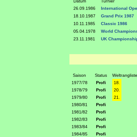
Datum
Turnier
26.09.1986
International Op
18.10.1987
Grand Prix 1987
10.11.1985
Classic 1986
05.04.1978
World Champions
23.11.1981
UK Championshi
Saison
Status
Weltranglist
1977/78
Profi
18.
1978/79
Profi
20.
1979/80
Profi
21.
1980/81
Profi
1981/82
Profi
1982/83
Profi
1983/84
Profi
1984/85
Profi