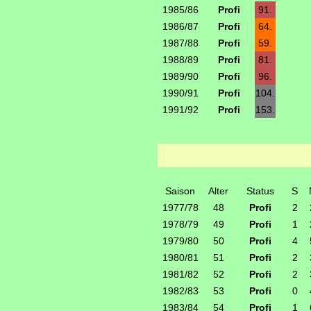
1985/86
Profi
91.
1986/87
Profi
64.
1987/88
Profi
59.
1988/89
Profi
81.
1989/90
Profi
96.
1990/91
Profi
104.
1991/92
Profi
153.
Saison
Alter
Status
S
1977/78
48
Profi
2
1978/79
49
Profi
1
1979/80
50
Profi
4
1980/81
51
Profi
2
1981/82
52
Profi
2
1982/83
53
Profi
0
1983/84
54
Profi
1