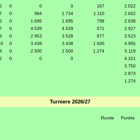
5
0
0
0
167
2.022
7
0
984
1.734
1.110
2.652
6
0
1.695
1.695
798
2.638
7
0
4.539
4.539
571
2.927
9
0
2.953
3.528
877
3.523
10
0
3.438
3.438
1.600
4.955
8
0
2.500
2.500
1.274
5.119
2
0
0
0
4.321
3.750
2.873
1.274
Turniere 2026/27
Runde
Punkte