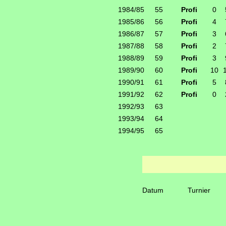
1984/85
55
Profi
0
1985/86
56
Profi
4
1986/87
57
Profi
3
1987/88
58
Profi
2
1988/89
59
Profi
3
1989/90
60
Profi
10
1990/91
61
Profi
5
1991/92
62
Profi
0
1992/93
63
1993/94
64
1994/95
65
Datum
Turnier