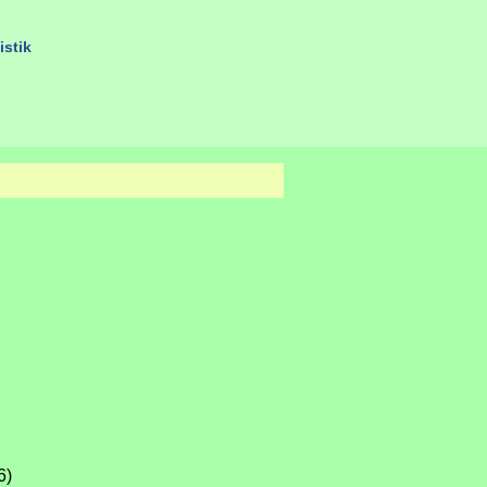
istik
6)