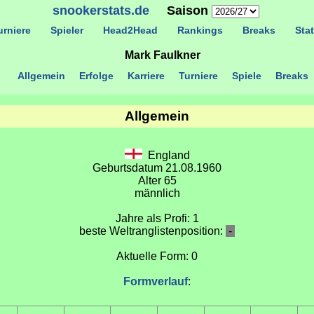
snookerstats.de
Saison
rniere
Spieler
Head2Head
Rankings
Breaks
Stat
Mark Faulkner
Allgemein
Erfolge
Karriere
Turniere
Spiele
Breaks
Allgemein
England
Geburtsdatum 21.08.1960
Alter 65
männlich
Jahre als Profi: 1
beste Weltranglistenposition:
-
Aktuelle Form: 0
Formverlauf
: