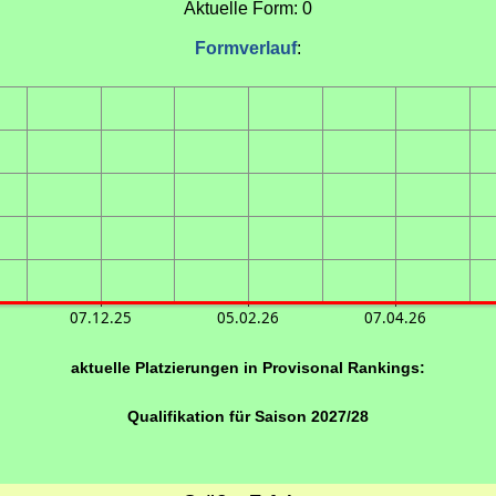
Aktuelle Form: 0
Formverlauf
:
07.12.25
05.02.26
07.04.26
aktuelle Platzierungen in Provisonal Rankings:
Qualifikation für Saison 2027/28