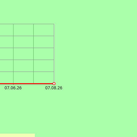
07.06.26
07.08.26