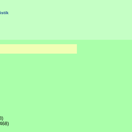
istik
8)
468)