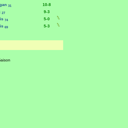
agan
10-8
31
k
9-3
27
vis
5-0
74
vis
5-3
69
Saison