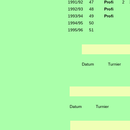
1991/92
47
Profi
2
1992/93
48
Profi
1993/94
49
Profi
1994/95
50
1995/96
51
Datum
Turnier
Datum
Turnier