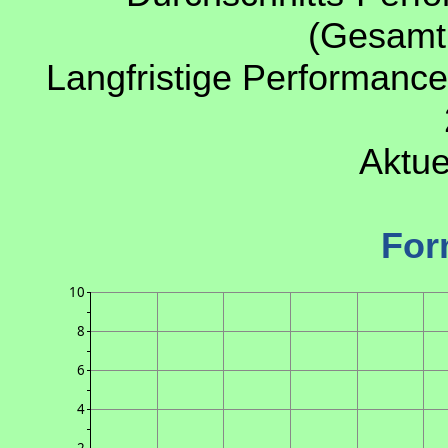
(Gesamtp
Langfristige Performance
Aktue
For
10
8
6
4