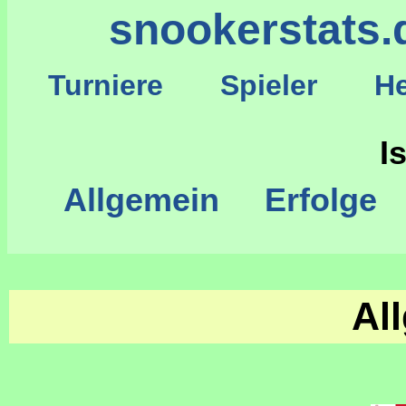
snookerstats.
Turniere
Spieler
He
S
I
Allgemein
Erfolge
Al