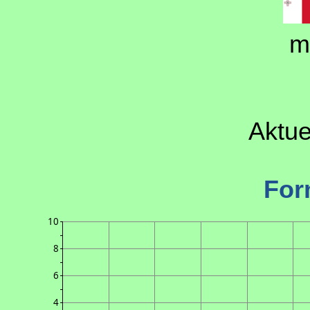
m
Aktue
For
10
8
6
4