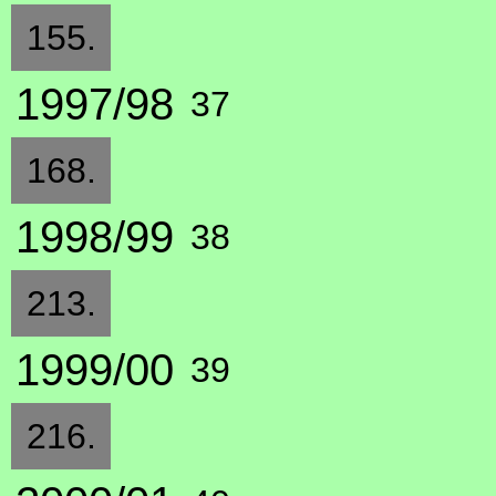
155.
1997/98
37
168.
1998/99
38
213.
1999/00
39
216.