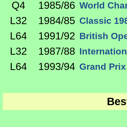
Q4
1985/86
World Cha
L32
1984/85
Classic 19
L64
1991/92
British Op
L32
1987/88
Internatio
L64
1993/94
Grand Prix
Bes