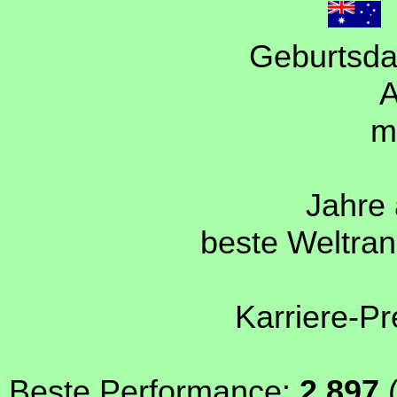
A
Geburtsda
A
m
Jahre 
beste Weltran
Karriere-Pr
Beste Performance:
2.897
(