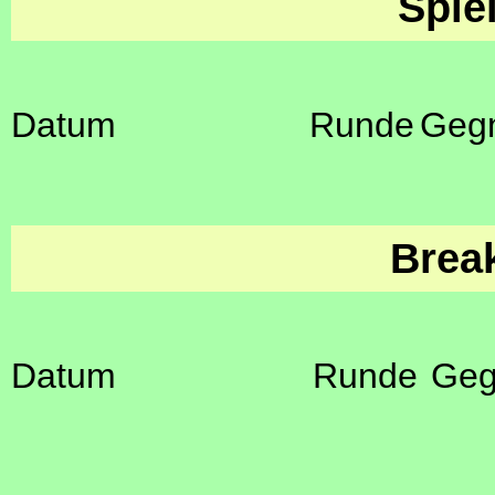
Spie
Datum
Runde
Geg
Brea
Datum
Runde
Geg