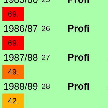
69.
1986/87
Profi
26
69.
1987/88
Profi
27
49.
1988/89
Profi
28
42.