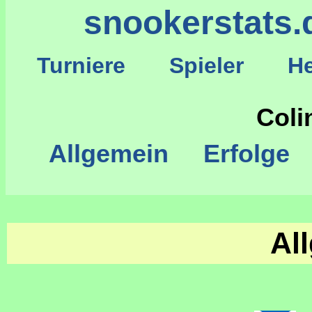
snookerstats.
Turniere
Spieler
He
S
Coli
Allgemein
Erfolge
Al