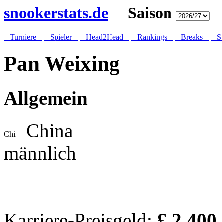
snookerstats.de
Saison
Turniere
Spieler
Head2Head
Rankings
Breaks
St
Pan Weixing
Allgemein
China
männlich
Karriere-Preisgeld:
£ 2.400