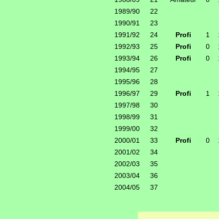
1989/90
22
1990/91
23
1991/92
24
Profi
1
1992/93
25
Profi
0
1993/94
26
Profi
0
1994/95
27
1995/96
28
1996/97
29
Profi
1
1997/98
30
1998/99
31
1999/00
32
2000/01
33
Profi
0
2001/02
34
2002/03
35
2003/04
36
2004/05
37