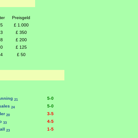
ter
Preisgeld
25
£ 1.000
33
£ 350
28
£ 200
20
£ 125
24
£ 50
anning
5-0
21
sales
5-0
24
ler
3-5
20
eo
4-5
33
all
1-5
23