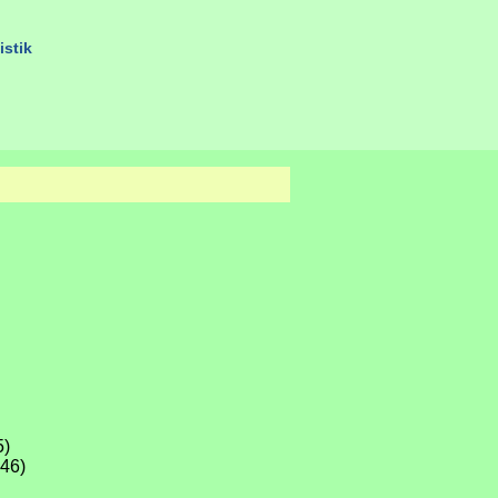
istik
5)
46)