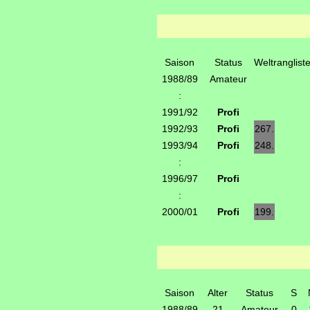
Saison
Status
Weltranglist
1988/89
Amateur
:
1991/92
Profi
1992/93
Profi
267.
1993/94
Profi
248.
:
1996/97
Profi
:
2000/01
Profi
199.
Saison
Alter
Status
S
1988/89
21
Amateur
0