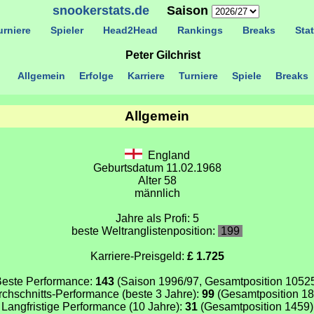
snookerstats.de
Saison
rniere
Spieler
Head2Head
Rankings
Breaks
Stat
Peter Gilchrist
Allgemein
Erfolge
Karriere
Turniere
Spiele
Breaks
Allgemein
England
Geburtsdatum 11.02.1968
Alter 58
männlich
Jahre als Profi: 5
beste Weltranglistenposition:
199
Karriere-Preisgeld:
£ 1.725
este Performance:
143
(Saison 1996/97, Gesamtposition 1052
chschnitts-Performance (beste 3 Jahre):
99
(Gesamtposition 18
Langfristige Performance (10 Jahre):
31
(Gesamtposition 1459)