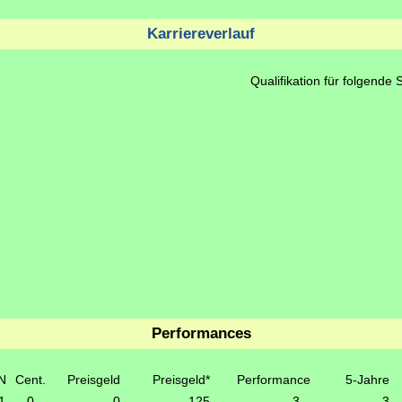
Karriereverlauf
e
Qualifikation für folgende 
Performances
N
Cent.
Preisgeld
Preisgeld*
Performance
5-Jahre
1
0
0
125
3
3