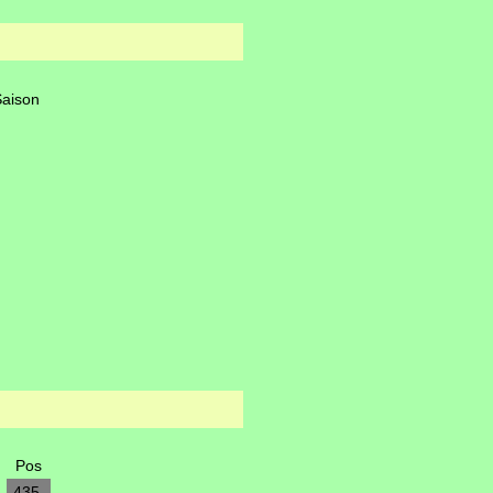
Saison
Pos
435.