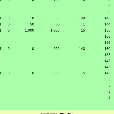
3
3
1
0
0
0
140
143
1
0
50
50
1
144
1
0
1.000
1.000
15
156
156
156
1
0
0
200
143
160
158
143
143
1
0
0
350
5
148
5
5
5
5