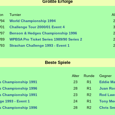
Größte Erfolge
on
Turnier
Al
/94
World Championship 1994
/01
Challenge Tour 2000/01 Event 4
/97
Benson & Hedges Championship 1996
/89
WPBSA Pro Ticket Series 1989/90 Series 2
/93
Strachan Challenge 1993 - Event 1
Beste Spiele
Alter
Runde
Gegner
s Championship 1991
23
R1
Eddie M
s Championship 1996
28
R1
Juan Ro
s Championship 1991
23
R2
Rod Law
ge 1993 - Event 1
24
R1
Tony M
s Championship 1996
28
R2
Chris Sm