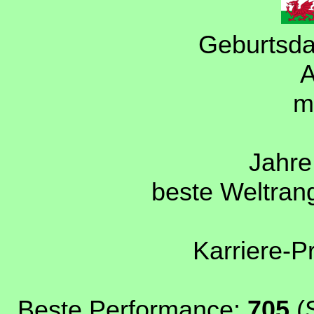
Geburtsda
A
m
Jahre 
beste Weltrang
Karriere-P
Beste Performance:
705
(S