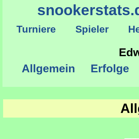
snookerstats.
Turniere
Spieler
He
S
Edw
Allgemein
Erfolge
Al