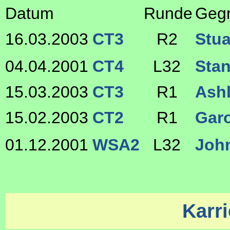
Datum
Runde
Geg
16.03.2003
CT3
R2
Stu
04.04.2001
CT4
L32
Sta
15.03.2003
CT3
R1
Ashl
15.02.2003
CT2
R1
Gar
01.12.2001
WSA2
L32
Joh
Karri