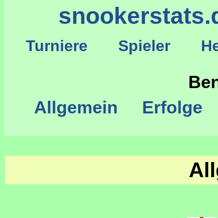
snookerstats.
Turniere
Spieler
He
S
Ben
Allgemein
Erfolge
Al