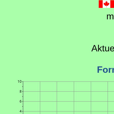
m
Aktue
For
10
8
6
4