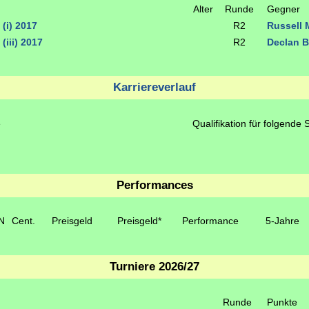
Alter
Runde
Gegner
(i) 2017
R2
Russell 
(iii) 2017
R2
Declan 
Karriereverlauf
e
Qualifikation für folgende 
Performances
N
Cent.
Preisgeld
Preisgeld*
Performance
5-Jahre
Turniere 2026/27
Runde
Punkte