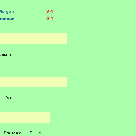
Morgan
3-4
Brennan
0-4
Saison
Pos
Preisgeld
S
N