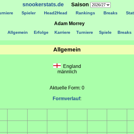
snookerstats.de
Saison
rniere
Spieler
Head2Head
Rankings
Breaks
Stat
Adam Morrey
Allgemein
Erfolge
Karriere
Turniere
Spiele
Breaks
Allgemein
England
männlich
Aktuelle Form: 0
Formverlauf
: