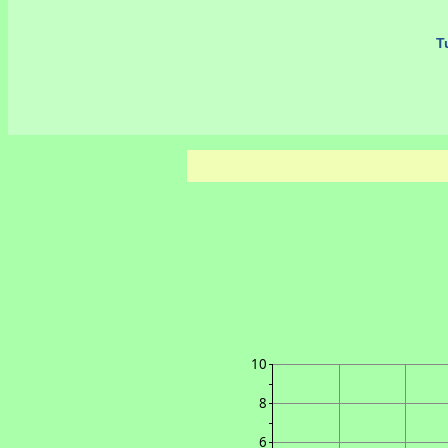
Tu
10
8
6