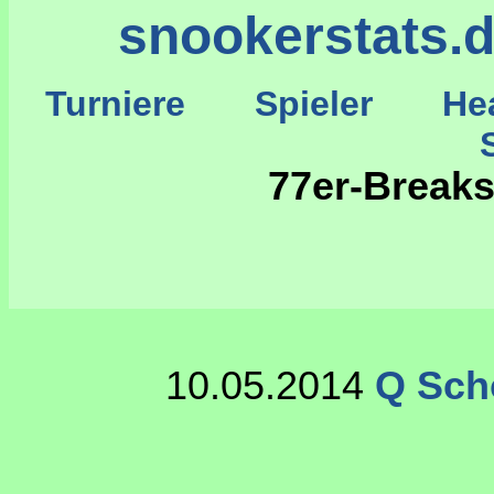
snookerstats.
Turniere
Spieler
He
St
77er-Break
10.05.2014
Q Sch