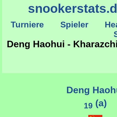
snookerstats.
Turniere
Spieler
He
St
Deng Haohui - Kharazchi
Deng Haoh
(a)
19