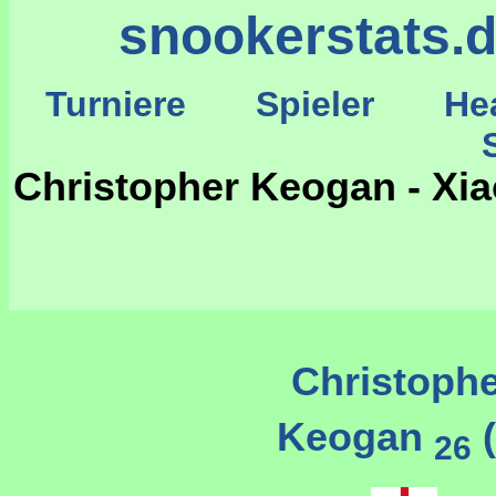
snookerstats.
Turniere
Spieler
He
St
Christopher Keogan - Xi
Christoph
Keogan
(
26