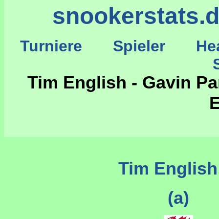
snookerstats.
Turniere
Spieler
He
St
Tim English - Gavin Pa
E
Tim Englis
(a)