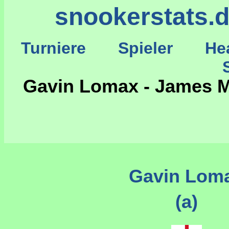
snookerstats.
Turniere
Spieler
He
St
Gavin Lomax - James M
Gavin Lom
(a)