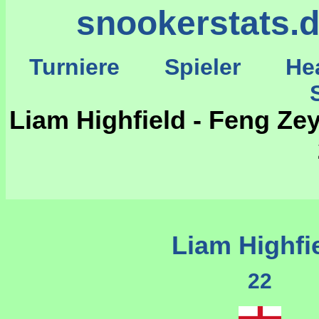
snookerstats.
Turniere
Spieler
He
St
Liam Highfield - Feng Ze
Liam Highfi
22