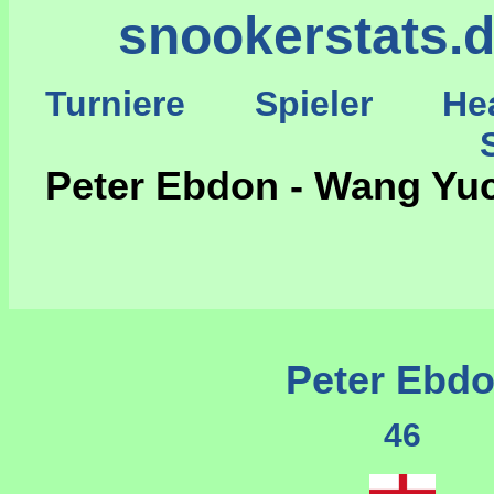
snookerstats.
Turniere
Spieler
He
St
Peter Ebdon - Wang Yu
Peter Ebd
46